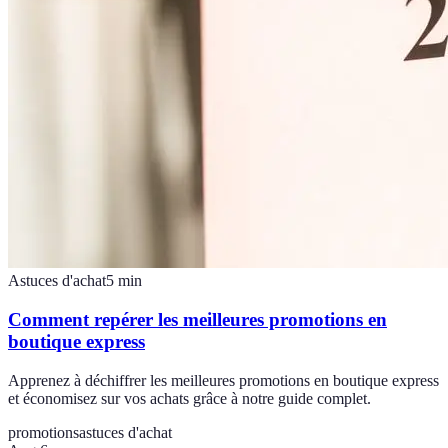
Astuces d'achat
5
min
Comment repérer les meilleures promotions en
boutique express
Apprenez à déchiffrer les meilleures promotions en boutique express
et économisez sur vos achats grâce à notre guide complet.
promotions
astuces d'achat