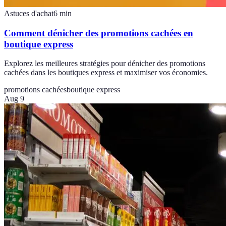
Astuces d'achat
6
min
Comment dénicher des promotions cachées en
boutique express
Explorez les meilleures stratégies pour dénicher des promotions
cachées dans les boutiques express et maximiser vos économies.
promotions cachées
boutique express
Aug 9