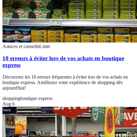
Astuces et conseils
6
min
10 erreurs à éviter lors de vos achats en boutique
express
Découvrez les 10 erreurs fréquentes à éviter lors de vos achats en
boutique express. Améliorez votre expérience de shopping dès
aujourd'hui!
shopping
boutique express
Aug 6