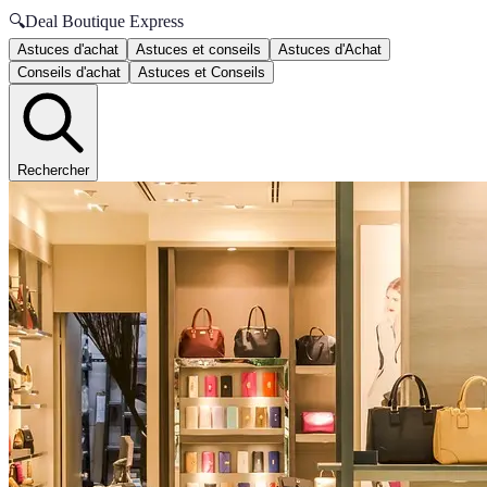
🔍
Deal Boutique Express
Astuces d'achat
Astuces et conseils
Astuces d'Achat
Conseils d'achat
Astuces et Conseils
Rechercher