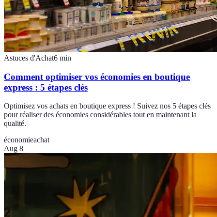
Astuces d'Achat
6
min
Comment optimiser vos économies en boutique
express : 5 étapes clés
Optimisez vos achats en boutique express ! Suivez nos 5 étapes clés
pour réaliser des économies considérables tout en maintenant la
qualité.
économie
achat
Aug 8