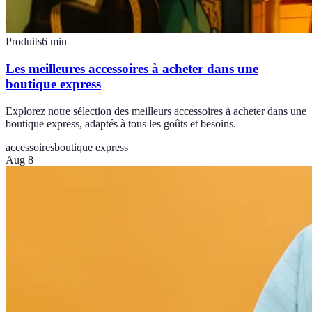
Produits
6
min
Les meilleures accessoires à acheter dans une
boutique express
Explorez notre sélection des meilleurs accessoires à acheter dans une
boutique express, adaptés à tous les goûts et besoins.
accessoires
boutique express
Aug 8