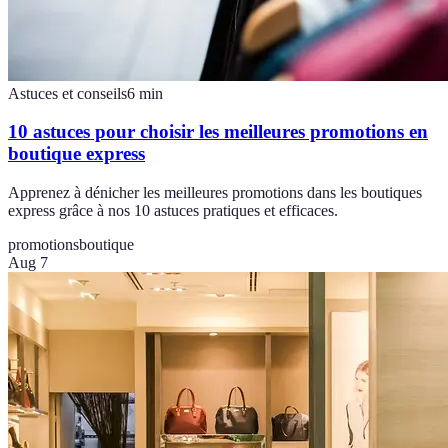
Astuces et conseils
6
min
10 astuces pour choisir les meilleures promotions en
boutique express
Apprenez à dénicher les meilleures promotions dans les boutiques
express grâce à nos 10 astuces pratiques et efficaces.
promotions
boutique
Aug 7