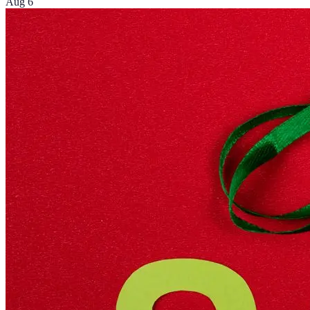
Aug 6