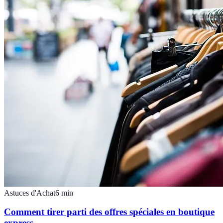
Astuces d'Achat
6
min
Comment tirer parti des offres spéciales en boutique
express