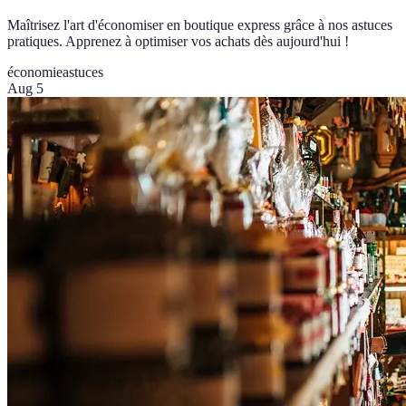
Maîtrisez l'art d'économiser en boutique express grâce à nos astuces
pratiques. Apprenez à optimiser vos achats dès aujourd'hui !
économie
astuces
Aug 5