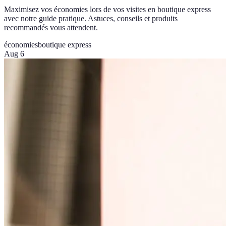
Maximisez vos économies lors de vos visites en boutique express
avec notre guide pratique. Astuces, conseils et produits
recommandés vous attendent.
économies
boutique express
Aug 6