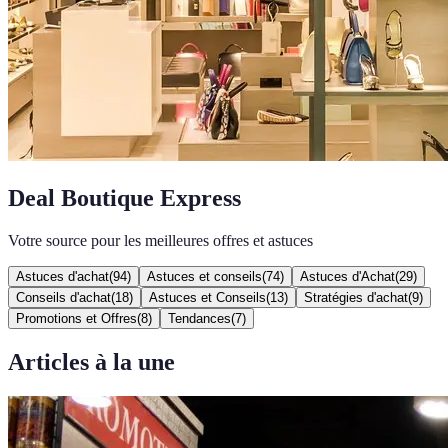
Deal Boutique Express
Votre source pour les meilleures offres et astuces
Astuces d'achat
(
94
)
Astuces et conseils
(
74
)
Astuces d'Achat
(
29
)
Conseils d'achat
(
18
)
Astuces et Conseils
(
13
)
Stratégies d'achat
(
9
)
Promotions et Offres
(
8
)
Tendances
(
7
)
Articles à la une