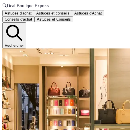
🔍
Deal Boutique Express
Astuces d'achat
Astuces et conseils
Astuces d'Achat
Conseils d'achat
Astuces et Conseils
Rechercher