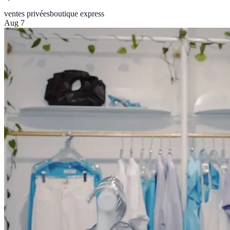
ventes privées
boutique express
Aug 7