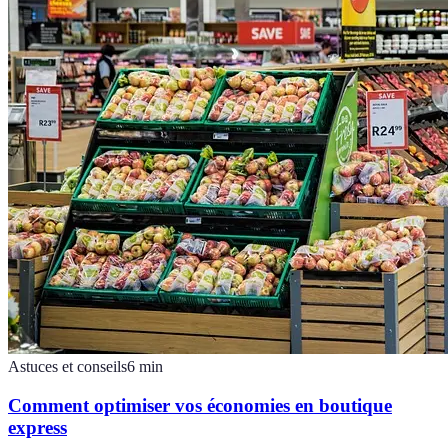
Astuces et conseils
6
min
Comment optimiser vos économies en boutique
express