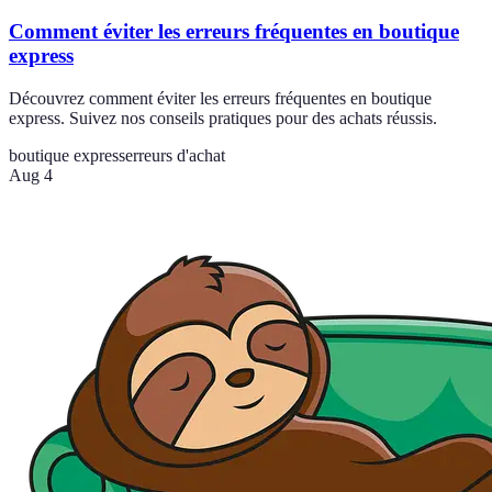
Comment éviter les erreurs fréquentes en boutique
express
Découvrez comment éviter les erreurs fréquentes en boutique
express. Suivez nos conseils pratiques pour des achats réussis.
boutique express
erreurs d'achat
Aug 4