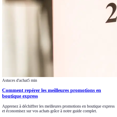
Astuces d'achat
5
min
Comment repérer les meilleures promotions en
boutique express
Apprenez à déchiffrer les meilleures promotions en boutique express
et économisez sur vos achats grâce à notre guide complet.