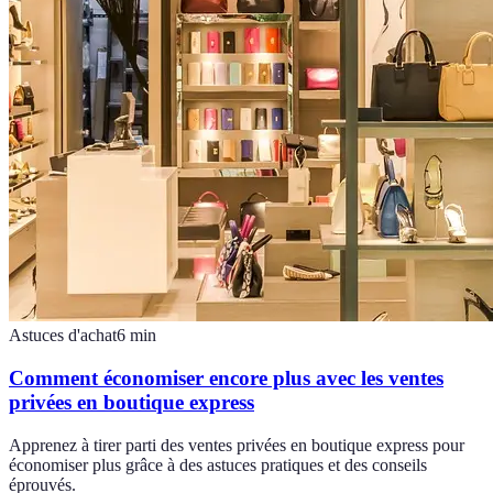
Astuces d'achat
6
min
Comment économiser encore plus avec les ventes
privées en boutique express
Apprenez à tirer parti des ventes privées en boutique express pour
économiser plus grâce à des astuces pratiques et des conseils
éprouvés.