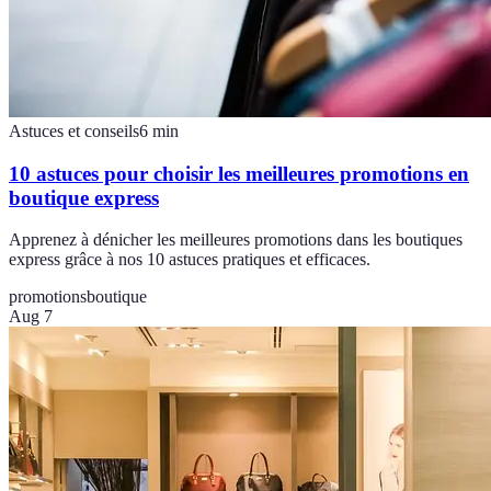
Astuces et conseils
6
min
10 astuces pour choisir les meilleures promotions en
boutique express
Apprenez à dénicher les meilleures promotions dans les boutiques
express grâce à nos 10 astuces pratiques et efficaces.
promotions
boutique
Aug 7