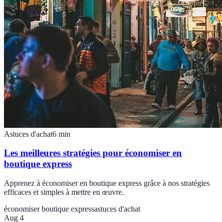
Astuces d'achat
6
min
Les meilleures stratégies pour économiser en
boutique express
Apprenez à économiser en boutique express grâce à nos stratégies
efficaces et simples à mettre en œuvre.
économiser boutique express
astuces d'achat
Aug 4