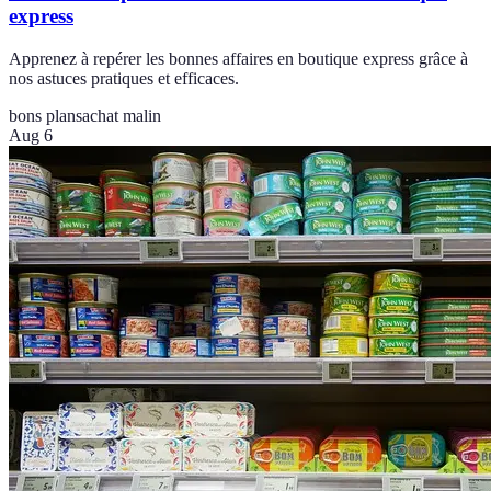
express
Apprenez à repérer les bonnes affaires en boutique express grâce à
nos astuces pratiques et efficaces.
bons plans
achat malin
Aug 6