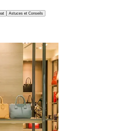
hat
Astuces et Conseils