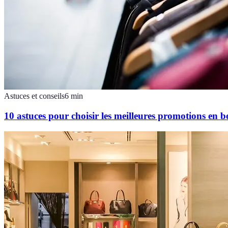
Astuces et conseils
6
min
10 astuces pour choisir les meilleures promotions en b