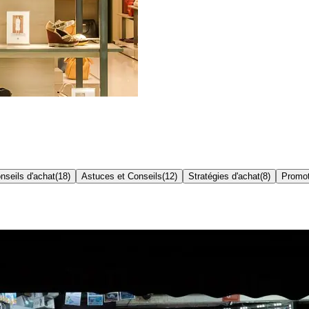
nseils d'achat
(
18
)
Astuces et Conseils
(
12
)
Stratégies d'achat
(
8
)
Promot