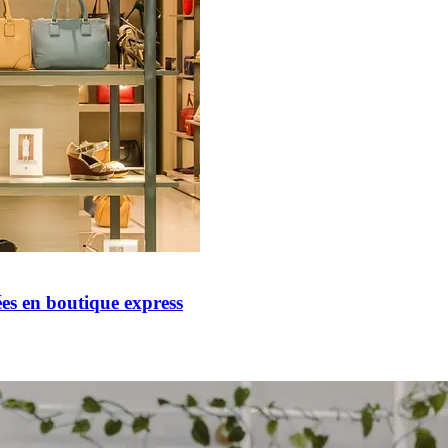
es en boutique express