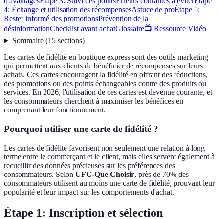
d'avantages
Étape 3: Suivi des points
Erreurs courantes à éviter
Étape
4: Échange et utilisation des récompenses
Astuce de pro
Étape 5:
Rester informé des promotions
Prévention de la
désinformation
Checklist avant achat
Glossaire
📺 Ressource Vidéo
Sommaire
(
15
sections
)
Les cartes de fidélité en boutique express sont des outils marketing
qui permettent aux clients de bénéficier de récompenses sur leurs
achats. Ces cartes encouragent la fidélité en offrant des réductions,
des promotions ou des points échangeables contre des produits ou
services. En 2026, l'utilisation de ces cartes est devenue courante, et
les consommateurs cherchent à maximiser les bénéfices en
comprenant leur fonctionnement.
Pourquoi utiliser une carte de fidélité ?
Les cartes de fidélité favorisent non seulement une relation à long
terme entre le commerçant et le client, mais elles servent également à
recueillir des données précieuses sur les préférences des
consommateurs. Selon
UFC-Que Choisir
, près de 70% des
consommateurs utilisent au moins une carte de fidélité, prouvant leur
popularité et leur impact sur les comportements d'achat.
Étape 1: Inscription et sélection