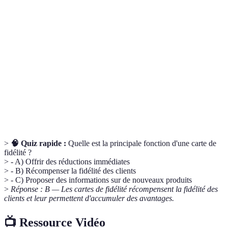
Outil permettant de récompenser les clients
Carte de
d’une boutique pour leurs achats en échange de
fidélité
points ou de remises.
Points de
Unité de mesure accumulée à chaque achat,
fidélité
permettant d’accéder à des récompenses.
Offre
Réduction ou offre spéciale réservée aux
promotionnelle
membres d'un programme de fidélité.
>
🧠 Quiz rapide :
Quelle est la principale fonction d'une carte de
fidélité ?
> - A) Offrir des réductions immédiates
> - B) Récompenser la fidélité des clients
> - C) Proposer des informations sur de nouveaux produits
>
Réponse : B — Les cartes de fidélité récompensent la fidélité des
clients et leur permettent d'accumuler des avantages.
📺 Ressource Vidéo