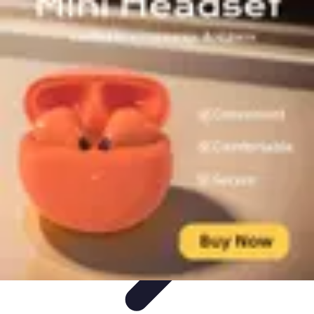
Deal Boutique Express
Astuces et conseils
Astuces et Conseils
Info & conseils
Conseils
d'achat
Offres et Promotions
Deal Boutique Express