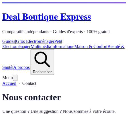
Deal Boutique Express
Comparatifs indépendants · Guides d'experts · 100% gratuit
Guides
|
Gros Electroménager
Petit
Electroménager
Multimédia
Informatique
Maison & Confort
Beauté &
Santé
|
A propos
|
Rechercher
Menu
Accueil
Contact
Nous contacter
Une question ? Une suggestion ? Nous sommes à votre écoute.