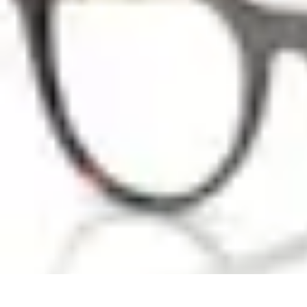
Deal Boutique Express
Astuces et conseils
Astuces et Conseils
Info & conseils
Conseils d'achat
Deal Boutique Express