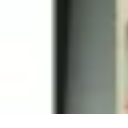
Deal Boutique Express
Astuces et conseils
Astuces et Conseils
Info & conseils
Conseils d'achat
Deal Boutique Express