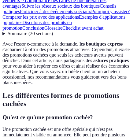
vendeurs**
L'importance des cartes de fidélité
Plan des
avantages
Suivre les réseaux sociaux des boutiques
Conseils
pratiques
Participer à des événements spéciaux
Pourquoi y assister?
Comparer les prix avec des applications
Exemples d'applications
populaires
Discutons des produits en
promotion
Conclusion
Glossaire
Checklist avant achat
Sommaire
(
20
sections
)
Avec l'essor e-commerce à la demande,
les boutiques express
s'acharnent à offrir des promotions attractives. Cependant, il existe
des promotions cachées que seuls les acheteurs avertis peuvent
dénicher. Dans cet article, nous partageons des
astuces pratiques
pour vous aider à repérer ces offres et ainsi réaliser des économies
significatives. Que vous soyez un fidèle client ou un acheteur
occasionnel, nos recommandations vous guideront vers des bons
plans inespérés.
Les différentes formes de promotions
cachées
Qu'est-ce qu'une promotion cachée?
Une promotion cachée est une offre spéciale qui n'est pas
immédiatement visible ou annoncée. Elle peut prendre plusieurs