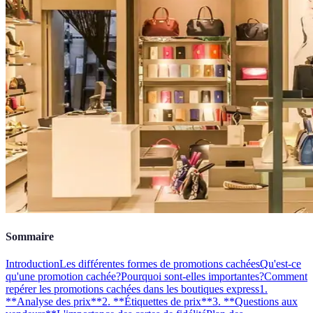
Sommaire
Introduction
Les différentes formes de promotions cachées
Qu'est-ce
qu'une promotion cachée?
Pourquoi sont-elles importantes?
Comment
repérer les promotions cachées dans les boutiques express
1.
**Analyse des prix**
2. **Étiquettes de prix**
3. **Questions aux