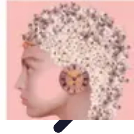
Deal Boutique Express
Astuces et conseils
Astuces et Conseils
Info & conseils
Conseils
d'achat
Offres et Promotions
Deal Boutique Express