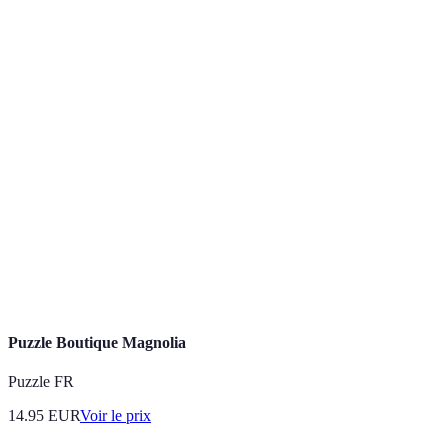
Terme
Définition
Boutique
Un magasin offrant une sélection rapide d'articles
express
pour la consommation immédiate.
Programme permettant aux consommateurs de
Fidélité
bénéficier de remises ou avantages à leurs achats
récurrents.
Processus d'analyse de prix entre différents
Comparaison
magasins ou produits afin de maximiser
de prix
l'économie.
Puzzle Boutique Magnolia
Puzzle FR
14.95
EUR
Voir le prix