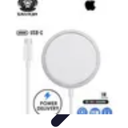
Deal Boutique Express
Astuces et conseils
Astuces et Conseils
Info & conseils
Conseils
d'achat
Offres et Promotions
Deal Boutique Express