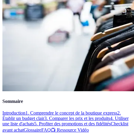
Sommaire
Introduction
1. Comprendre le concept de la boutique express
2.
Établir un budget clair
3. Comparer les prix et les produits
4. Utiliser
une liste d'achats
5. Profiter des promotions et des fidélités
Checklist
avant achat
Glossaire
FAQ
📺 Ressource Vidéo