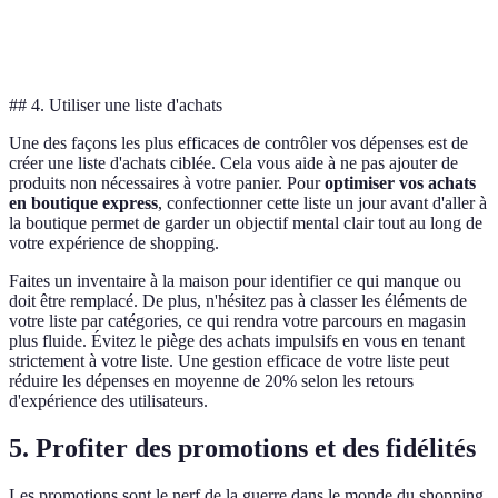
Avis
4.5/5 (300
3.8/5 (150
4.0/5 (200
A est
utilisateurs
avis)
avis)
avis)
préfé
## 4. Utiliser une liste d'achats
Une des façons les plus efficaces de contrôler vos dépenses est de
créer une liste d'achats ciblée. Cela vous aide à ne pas ajouter de
produits non nécessaires à votre panier. Pour
optimiser vos achats
en boutique express
, confectionner cette liste un jour avant d'aller à
la boutique permet de garder un objectif mental clair tout au long de
votre expérience de shopping.
Faites un inventaire à la maison pour identifier ce qui manque ou
doit être remplacé. De plus, n'hésitez pas à classer les éléments de
votre liste par catégories, ce qui rendra votre parcours en magasin
plus fluide. Évitez le piège des achats impulsifs en vous en tenant
strictement à votre liste. Une gestion efficace de votre liste peut
réduire les dépenses en moyenne de 20% selon les retours
d'expérience des utilisateurs.
5. Profiter des promotions et des fidélités
Les promotions sont le nerf de la guerre dans le monde du shopping