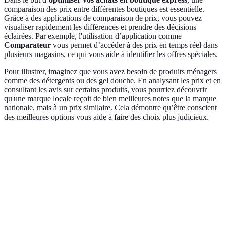
comparaison des prix entre différentes boutiques est essentielle.
Grâce à des applications de comparaison de prix, vous pouvez
visualiser rapidement les différences et prendre des décisions
éclairées. Par exemple, l'utilisation d’application comme
Comparateur
vous permet d’accéder à des prix en temps réel dans
plusieurs magasins, ce qui vous aide à identifier les offres spéciales.
Pour illustrer, imaginez que vous avez besoin de produits ménagers
comme des détergents ou des gel douche. En analysant les prix et en
consultant les avis sur certains produits, vous pourriez découvrir
qu'une marque locale reçoit de bien meilleures notes que la marque
nationale, mais à un prix similaire. Cela démontre qu’être conscient
des meilleures options vous aide à faire des choix plus judicieux.
Critère
Boutique A
Boutique B
Boutique C
Verd
Opte
Prix
pour 
3,50 EUR
4,00 EUR
3,80 EUR
détergent
Bout
A
Bout