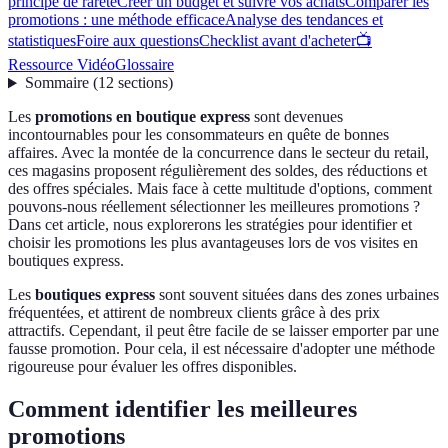
principe de rareté
Créer un budget et suivre vos achats
Comparer les
promotions : une méthode efficace
Analyse des tendances et
statistiques
Foire aux questions
Checklist avant d'acheter
📺
Ressource Vidéo
Glossaire
Sommaire
(
12
sections
)
Les
promotions en boutique express
sont devenues
incontournables pour les consommateurs en quête de bonnes
affaires. Avec la montée de la concurrence dans le secteur du retail,
ces magasins proposent régulièrement des soldes, des réductions et
des offres spéciales. Mais face à cette multitude d'options, comment
pouvons-nous réellement sélectionner les meilleures promotions ?
Dans cet article, nous explorerons les stratégies pour identifier et
choisir les promotions les plus avantageuses lors de vos visites en
boutiques express.
Les
boutiques express
sont souvent situées dans des zones urbaines
fréquentées, et attirent de nombreux clients grâce à des prix
attractifs. Cependant, il peut être facile de se laisser emporter par une
fausse promotion. Pour cela, il est nécessaire d'adopter une méthode
rigoureuse pour évaluer les offres disponibles.
Comment identifier les meilleures
promotions