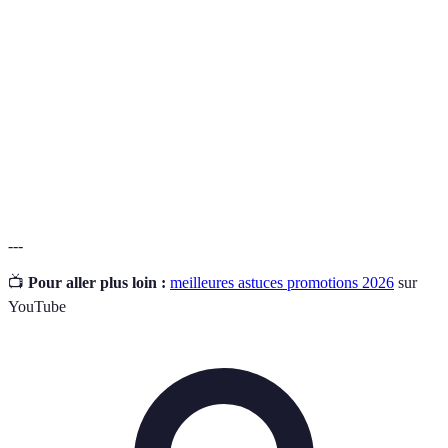
Offre de réduction temporaire sur un produit ou
Promotion
service.
Planification des dépenses pour gérer efficacement
Budget
ses finances.
Achat
Achat effectué sans réflexion préalable, souvent
impulsif
motivé par une offre.
---
📺
Pour aller plus loin :
meilleures astuces promotions 2026
sur
YouTube