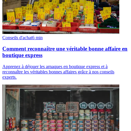
Conseils d'achat
6
min
Comment reconnaître une véritable bonne affaire en
boutique express
Apprenez à déjouer les arnaques en boutique express et à
reconnaître les véritables bonnes affaires grâce à nos conseils
experts.