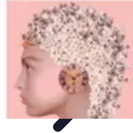
Deal Boutique Express
Astuces et conseils
Astuces et Conseils
Info & conseils
Conseils
d'achat
Offres et Promotions
Deal Boutique Express