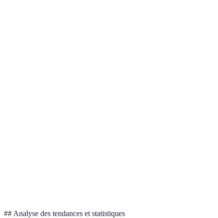
Critère
Promotion A
Promotion B
Promotion C
20% + code
30% sur le
Prix de
Réduction
promo
prix initial
lancement bas
supplémentaire
Durée de
1 semaine
3 jours
Illimitée
l'offre
Type de
Électronique
Vêtements
Alimentation
produit
Produit
Produit
Rareté
Stock élevé
limité
courant
## Analyse des tendances et statistiques