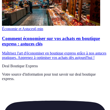
Économie et Astuces
6
min
Comment économiser sur vos achats en boutique
express : astuces clés
Maîtrisez l'art d'économiser en boutique express grâce à nos astuces
pratiques. Apprenez à optimiser vos achats dès aujourd'hui !
Deal Boutique Express
Votre source d'information pour tout savoir sur
deal boutique
express
.