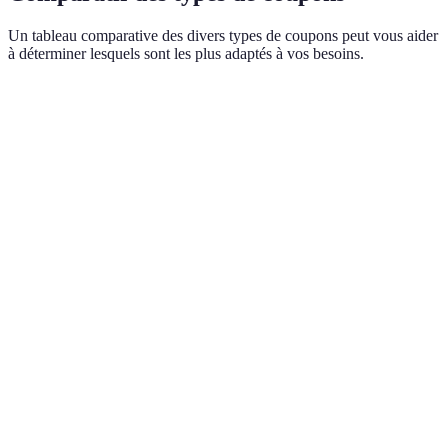
Un tableau comparative des divers types de coupons peut vous aider
à déterminer lesquels sont les plus adaptés à vos besoins.
Type de coupon
Description
Avantages
Inconvénien
Coupons
Coupons
Faciles à
Peut nécessit
envoyés par e-
numériques
utiliser
un téléphone
mail ou app
Coupons
imprimés que
Offres plus
Risque de
Coupons papier
l’on présente au
variées
perte
magasin
Remises
Limité à
Remises
appliquées
Pas de
certains
instantanées
directement lors
conditions
magasins
de l'achat