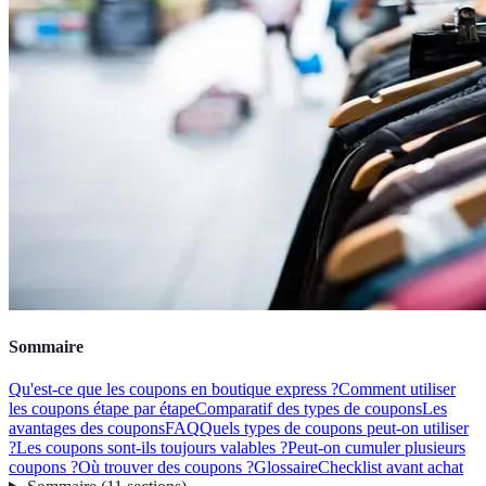
Sommaire
Qu'est-ce que les coupons en boutique express ?
Comment utiliser
les coupons étape par étape
Comparatif des types de coupons
Les
avantages des coupons
FAQ
Quels types de coupons peut-on utiliser
?
Les coupons sont-ils toujours valables ?
Peut-on cumuler plusieurs
coupons ?
Où trouver des coupons ?
Glossaire
Checklist avant achat