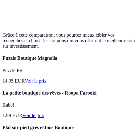
Remboursement
Économies
Processus pl
Offres cashback
sur un compte
cumulatives
long
après achat
Grâce à cette comparaison, vous pourrez mieux cibler vos
recherches et choisir les coupons qui vous offriront le meilleur retour
sur investissement.
Puzzle Boutique Magnolia
Puzzle FR
14.95
EUR
Voir le prix
La petite boutique des rêves - Roopa Farooki
Babel
1.99
EUR
Voir le prix
Plat sur pied grès et bois Boutique