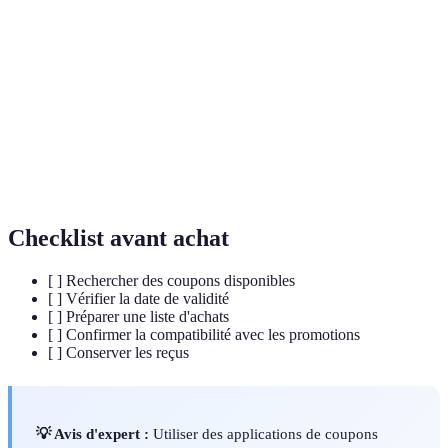
Terme
Définition
Coupon
Document ou code offrant une remise sur un achat.
Remise
Réduction du prix d'un produit ou service.
Remboursement partiel des dépenses effectuées,
Cashback
souvent via des applications.
Checklist avant achat
[ ] Rechercher des coupons disponibles
[ ] Vérifier la date de validité
[ ] Préparer une liste d'achats
[ ] Confirmer la compatibilité avec les promotions
[ ] Conserver les reçus
💡 Avis d'expert :
Utiliser des applications de coupons