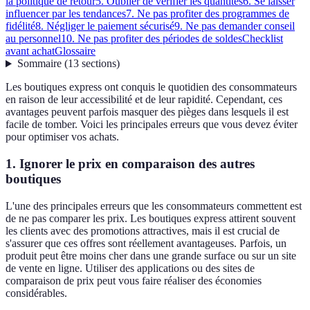
la politique de retour
5. Oublier de vérifier les quantités
6. Se laisser
influencer par les tendances
7. Ne pas profiter des programmes de
fidélité
8. Négliger le paiement sécurisé
9. Ne pas demander conseil
au personnel
10. Ne pas profiter des périodes de soldes
Checklist
avant achat
Glossaire
Sommaire
(
13
sections
)
Les boutiques express ont conquis le quotidien des consommateurs
en raison de leur accessibilité et de leur rapidité. Cependant, ces
avantages peuvent parfois masquer des pièges dans lesquels il est
facile de tomber. Voici les principales erreurs que vous devez éviter
pour optimiser vos achats.
1. Ignorer le prix en comparaison des autres
boutiques
L'une des principales erreurs que les consommateurs commettent est
de ne pas comparer les prix. Les boutiques express attirent souvent
les clients avec des promotions attractives, mais il est crucial de
s'assurer que ces offres sont réellement avantageuses. Parfois, un
produit peut être moins cher dans une grande surface ou sur un site
de vente en ligne. Utiliser des applications ou des sites de
comparaison de prix peut vous faire réaliser des économies
considérables.