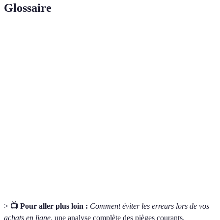
Glossaire
Terme
Définition
Un achat effectué sans planification préalable,
Achat
souvent sous l'effet de l'enthousiasme ou de la
impulsif
publicité.
Ensemble de règles qui définitions les conditions
Politique
dans lesquelles un consommateur peut retourner un
de retour
produit après l’achat.
Un système mis en place par une boutique pour
Programme
récompenser les clients réguliers avec des avantages
de fidélité
ou des réductions.
>
📺 Pour aller plus loin :
Comment éviter les erreurs lors de vos
achats en ligne
, une analyse complète des pièges courants.