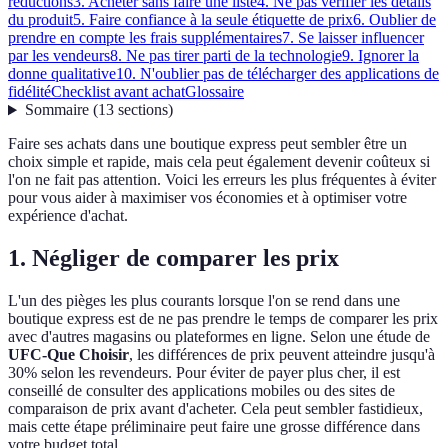
réductions
3. Acheter sans faire une liste
4. Ne pas vérifier les détails
du produit
5. Faire confiance à la seule étiquette de prix
6. Oublier de
prendre en compte les frais supplémentaires
7. Se laisser influencer
par les vendeurs
8. Ne pas tirer parti de la technologie
9. Ignorer la
donne qualitative
10. N'oublier pas de télécharger des applications de
fidélité
Checklist avant achat
Glossaire
Sommaire
(
13
sections
)
Faire ses achats dans une boutique express peut sembler être un
choix simple et rapide, mais cela peut également devenir coûteux si
l'on ne fait pas attention. Voici les erreurs les plus fréquentes à éviter
pour vous aider à maximiser vos économies et à optimiser votre
expérience d'achat.
1. Négliger de comparer les prix
L'un des pièges les plus courants lorsque l'on se rend dans une
boutique express est de ne pas prendre le temps de comparer les prix
avec d'autres magasins ou plateformes en ligne. Selon une étude de
UFC-Que Choisir
, les différences de prix peuvent atteindre jusqu'à
30% selon les revendeurs. Pour éviter de payer plus cher, il est
conseillé de consulter des applications mobiles ou des sites de
comparaison de prix avant d'acheter. Cela peut sembler fastidieux,
mais cette étape préliminaire peut faire une grosse différence dans
votre budget total.