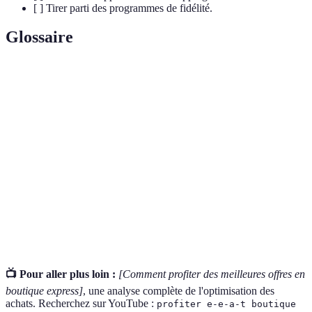
[ ] Tirer parti des programmes de fidélité.
Glossaire
Terme
Définition
Produit de
Un produit qui répond à des normes élevées de
qualité
performance et de durabilité.
Frais
Coûts additionnels à ceux indiqués sur
supplémentaires
l'étiquette du produit.
Application de
Outil mobile permettant de comparer, analyser
shopping
et suivre ses achats en ligne.
📺 Pour aller plus loin :
[Comment profiter des meilleures offres en
boutique express]
, une analyse complète de l'optimisation des
achats. Recherchez sur YouTube :
profiter e-e-a-t boutique