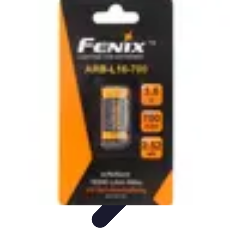
Deal Boutique Express
Astuces et conseils
Astuces et Conseils
Info & conseils
Conseils
d'achat
Offres et Promotions
Deal Boutique Express