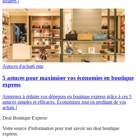
affaires !
Astuces d'achat
6
min
5 astuces pour maximiser vos économies en boutique
express
Apprenez à réduire vos dépenses en boutique express grâce à ces 5
astuces simples et efficaces. Économisez tout en profitant de vos
achats !
Deal Boutique Express
Votre source d'information pour tout savoir sur
deal boutique
express
.