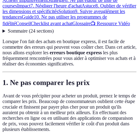
Acheter impulsivement
Stratégie
6. Ne pas établir de liste de
courses
Impact
7. Négliger l'heure d'achat
Astuce
8. Oublier de vérifier
les dimensions et spécificités
Solution
9. Suivre aveuglément les
tendances
Guide
10. Ne pas utiliser les programmes de
fidélité
Conseil
Checklist avant achat
Glossaire
📺 Ressource Vidéo
Sommaire
(
24
sections
)
Lorsque l'on fait des achats en boutique express, il est facile de
commettre des erreurs qui peuvent vous coûter cher. Dans cet article,
nous allons explorer les
erreurs boutique express
les plus
fréquemment rencontrées pour vous aider à optimiser vos achats et à
réaliser des économies significatives.
1. Ne pas comparer les prix
Avant de vous précipiter pour acheter un produit, prenez le temps de
comparer les prix. Beaucoup de consommateurs oublient cette étape
cruciale et finissent par payer plus cher pour un produit qu'ils
auraient pu obtenir à un meilleur prix ailleurs. En effectuant des
recherches en ligne ou en utilisant des applications de comparaison
de prix, vous pouvez facilement vérifier le coût d'un produit dans
plusieurs établissements.