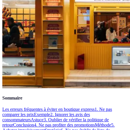
Sommaire
Les erreurs fréquentes à éviter en boutique express
1. Ne pas
comparer les prix
Exemple
2. Ignorer les avis des
consommateurs
Astuce
3. Oublier de vérifier la politique de
retour
Conclusion
4. Ne pas profiter des promotions
Méthode
5.