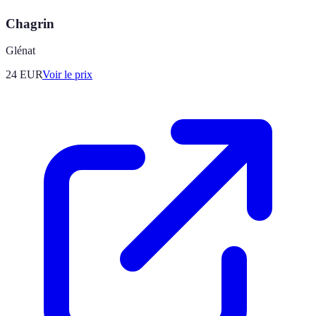
Chagrin
Glénat
24
EUR
Voir le prix