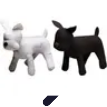
Deal Boutique Express
Astuces et conseils
Astuces et Conseils
Info & conseils
Conseils
d'achat
Offres et Promotions
Deal Boutique Express