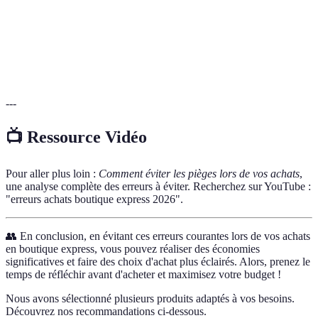
comparaison
Technique permettant de confronter le coût d'un
de prix
produit dans plusieurs magasins.
politique de
Règles définissant les conditions de retour ou
retour
d'échange d'un produit acheté.
---
📺 Ressource Vidéo
Pour aller plus loin :
Comment éviter les pièges lors de vos achats
,
une analyse complète des erreurs à éviter. Recherchez sur YouTube :
"erreurs achats boutique express 2026".
👥 En conclusion, en évitant ces erreurs courantes lors de vos achats
en boutique express, vous pouvez réaliser des économies
significatives et faire des choix d'achat plus éclairés. Alors, prenez le
temps de réfléchir avant d'acheter et maximisez votre budget !
Nous avons sélectionné plusieurs produits adaptés à vos besoins.
Découvrez nos recommandations ci-dessous.