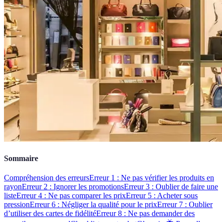
Sommaire
Compréhension des erreurs
Erreur 1 : Ne pas vérifier les produits en
rayon
Erreur 2 : Ignorer les promotions
Erreur 3 : Oublier de faire une
liste
Erreur 4 : Ne pas comparer les prix
Erreur 5 : Acheter sous
pression
Erreur 6 : Négliger la qualité pour le prix
Erreur 7 : Oublier
d’utiliser des cartes de fidélité
Erreur 8 : Ne pas demander des