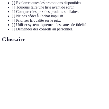
[ ] Explorer toutes les promotions disponibles.
[ ] Toujours faire une liste avant de sortir.
[ ] Comparer les prix des produits similaires.
[ ] Ne pas céder à l’achat impulsif.
[ ] Prioriser la qualité sur le prix.
[ ] Utiliser systématiquement les cartes de fidélité.
[ ] Demander des conseils au personnel.
Glossaire
Terme
Définition
Achat
Achat effectué sans planification préalable, souvent
impulsif
sous le coup de l'émotion.
Offre temporaire visant à stimuler les ventes d'un
Promotion
produit ou service.
Ensemble de stratégies visant à garder les clients
Fidélité
attachés à une marque ou à un magasin par le biais
client
d'avantages exclusifs.