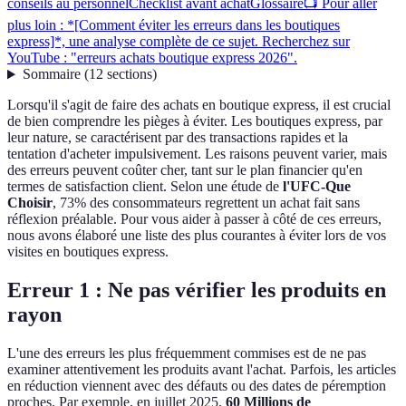
conseils au personnel
Checklist avant achat
Glossaire
📺 Pour aller
plus loin : *[Comment éviter les erreurs dans les boutiques
express]*, une analyse complète de ce sujet. Recherchez sur
YouTube : "erreurs achats boutique express 2026".
Sommaire
(
12
sections
)
Lorsqu'il s'agit de faire des achats en boutique express, il est crucial
de bien comprendre les pièges à éviter. Les boutiques express, par
leur nature, se caractérisent par des transactions rapides et la
tentation d'acheter impulsivement. Les raisons peuvent varier, mais
des erreurs peuvent coûter cher, tant sur le plan financier qu'en
termes de satisfaction client. Selon une étude de
l'UFC-Que
Choisir
, 73% des consommateurs regrettent un achat fait sans
réflexion préalable. Pour vous aider à passer à côté de ces erreurs,
nous avons élaboré une liste des plus courantes à éviter lors de vos
visites en boutiques express.
Erreur 1 : Ne pas vérifier les produits en
rayon
L'une des erreurs les plus fréquemment commises est de ne pas
examiner attentivement les produits avant l'achat. Parfois, les articles
en réduction viennent avec des défauts ou des dates de péremption
proches. Par exemple, en juillet 2025,
60 Millions de