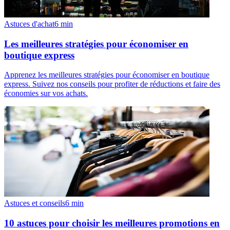
Astuces d'achat
6
min
Les meilleures stratégies pour économiser en
boutique express
Apprenez les meilleures stratégies pour économiser en boutique
express. Suivez nos conseils pour profiter de réductions et faire des
économies sur vos achats.
Astuces et conseils
6
min
10 astuces pour choisir les meilleures promotions en