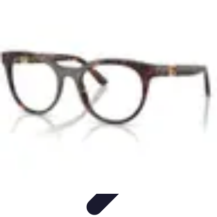
Deal Boutique Express
Astuces et conseils
Astuces et Conseils
Info & conseils
Conseils
d'achat
Offres et Promotions
Deal Boutique Express