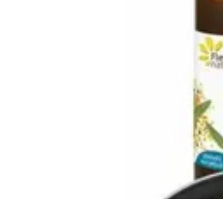
Deal Boutique Express
Astuces et conseils
Astuces et Conseils
Info & conseils
Conseils d'achat
Deal Boutique Express