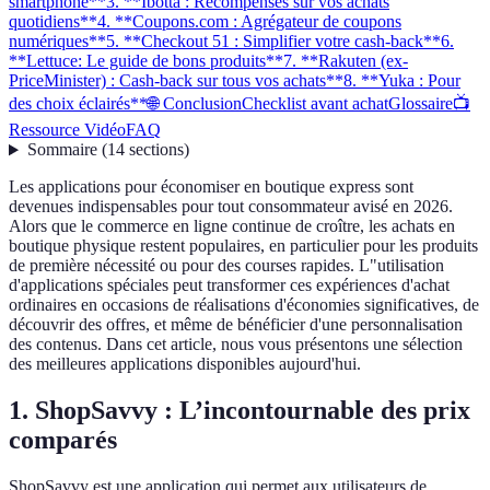
smartphone**
3. **Ibotta : Récompenses sur vos achats
quotidiens**
4. **Coupons.com : Agrégateur de coupons
numériques**
5. **Checkout 51 : Simplifier votre cash-back**
6.
**Lettuce: Le guide de bons produits**
7. **Rakuten (ex-
PriceMinister) : Cash-back sur tous vos achats**
8. **Yuka : Pour
des choix éclairés**
🌐 Conclusion
Checklist avant achat
Glossaire
📺
Ressource Vidéo
FAQ
Sommaire
(
14
sections
)
Les applications pour économiser en boutique express sont
devenues indispensables pour tout consommateur avisé en 2026.
Alors que le commerce en ligne continue de croître, les achats en
boutique physique restent populaires, en particulier pour les produits
de première nécessité ou pour des courses rapides. L"utilisation
d'applications spéciales peut transformer ces expériences d'achat
ordinaires en occasions de réalisations d'économies significatives, de
découvrir des offres, et même de bénéficier d'une personnalisation
des contenus. Dans cet article, nous vous présentons une sélection
des meilleures applications disponibles aujourd'hui.
1.
ShopSavvy : L’incontournable des prix
comparés
ShopSavvy est une application qui permet aux utilisateurs de