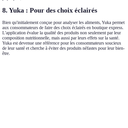
8.
Yuka : Pour des choix éclairés
Bien qu'initialement conçue pour analyser les aliments, Yuka permet
aux consommateurs de faire des choix éclairés en boutique express.
L'application évalue la qualité des produits non seulement par leur
composition nutritionnelle, mais aussi par leurs effets sur la santé.
Yuka est devenue une référence pour les consommateurs soucieux
de leur santé et cherche à éviter des produits néfastes pour leur bien-
être.
Application
Avantages
Inconvénients
Verdict
Limite à des
Idéal pour les
Comparaison
ShopSavvy
magasins
acheteurs
de prix facile
sélectionnés
avisés
Accessibilité
Nécessite une
Utile pour les
Flipp
des promotions
connexion
bons plans
locales
Internet