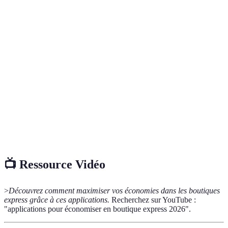
Terme
Définition
Programme qui permet aux consommateurs de
Cash-back
récupérer une partie de l'argent dépensé lors de
leurs achats.
Coupons
Promotions disponibles sur des plateformes en ligne
numériques
et à utiliser au moment de l'achat.
Prospectus
Format digital des catalogues de magasins, exposant
numérique
les promotions et remises.
📺 Ressource Vidéo
>
Découvrez comment maximiser vos économies dans les boutiques
express grâce à ces applications.
Recherchez sur YouTube :
"applications pour économiser en boutique express 2026".