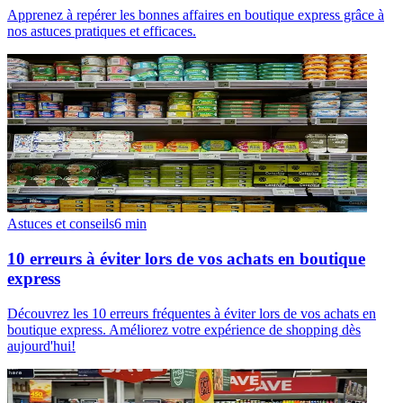
Apprenez à repérer les bonnes affaires en boutique express grâce à
nos astuces pratiques et efficaces.
Astuces et conseils
6
min
10 erreurs à éviter lors de vos achats en boutique
express
Découvrez les 10 erreurs fréquentes à éviter lors de vos achats en
boutique express. Améliorez votre expérience de shopping dès
aujourd'hui!