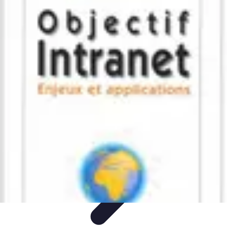
Deal Boutique Express
Astuces et conseils
Astuces et Conseils
Info & conseils
Conseils
d'achat
Offres et Promotions
Deal Boutique Express