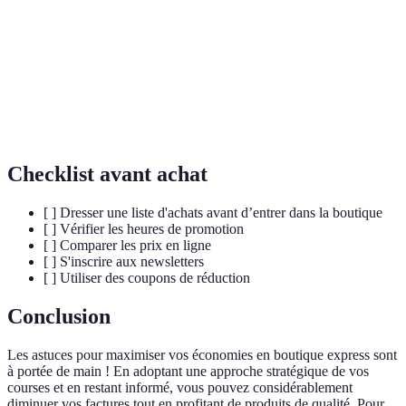
Coupon de
Document ou code réduit le prix d’un produit ou
réduction
service.
Promotion
Remises appliquées durant des périodes spécifiques
saisonnière
de l’année.
Checklist avant achat
[ ] Dresser une liste d'achats avant d’entrer dans la boutique
[ ] Vérifier les heures de promotion
[ ] Comparer les prix en ligne
[ ] S'inscrire aux newsletters
[ ] Utiliser des coupons de réduction
Conclusion
Les astuces pour maximiser vos économies en boutique express sont
à portée de main ! En adoptant une approche stratégique de vos
courses et en restant informé, vous pouvez considérablement
diminuer vos factures tout en profitant de produits de qualité. Pour