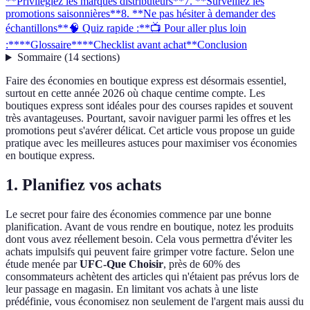
**Privilégiez les marques distributeurs**
7. **Surveillez les
promotions saisonnières**
8. **Ne pas hésiter à demander des
échantillons**
🧠 Quiz rapide :
**📺 Pour aller plus loin
:**
**Glossaire**
**Checklist avant achat**
Conclusion
Sommaire
(
14
sections
)
Faire des économies en boutique express est désormais essentiel,
surtout en cette année 2026 où chaque centime compte. Les
boutiques express sont idéales pour des courses rapides et souvent
très avantageuses. Pourtant, savoir naviguer parmi les offres et les
promotions peut s'avérer délicat. Cet article vous propose un guide
pratique avec les meilleures astuces pour maximiser vos économies
en boutique express.
1.
Planifiez vos achats
Le secret pour faire des économies commence par une bonne
planification. Avant de vous rendre en boutique, notez les produits
dont vous avez réellement besoin. Cela vous permettra d'éviter les
achats impulsifs qui peuvent faire grimper votre facture. Selon une
étude menée par
UFC-Que Choisir
, près de 60% des
consommateurs achètent des articles qui n'étaient pas prévus lors de
leur passage en magasin. En limitant vos achats à une liste
prédéfinie, vous économisez non seulement de l'argent mais aussi du