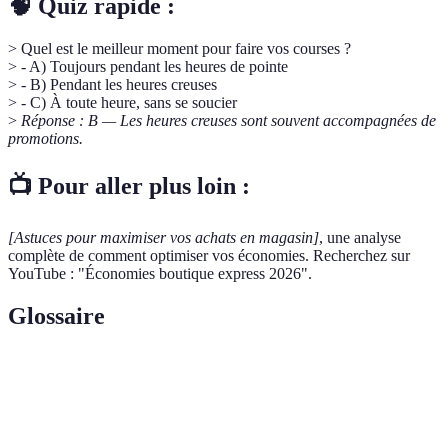
🧠 Quiz rapide :
> Quel est le meilleur moment pour faire vos courses ?
> - A) Toujours pendant les heures de pointe
> - B) Pendant les heures creuses
> - C) À toute heure, sans se soucier
>
Réponse : B — Les heures creuses sont souvent accompagnées de
promotions.
📺 Pour aller plus loin :
[Astuces pour maximiser vos achats en magasin]
, une analyse
complète de comment optimiser vos économies. Recherchez sur
YouTube : "Économies boutique express 2026".
Glossaire
Terme
Définition
Marque
Produit proposé par une enseigne, généralement
distributeur
moins cher que les marques nationales.