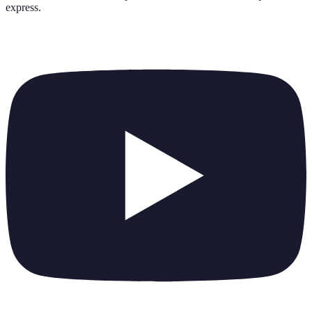
express
.