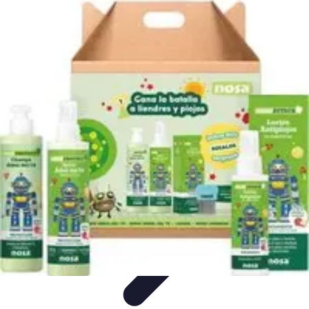
Deal Boutique Express
Astuces et conseils
Astuces et Conseils
Info & conseils
Conseils
d'achat
Offres et Promotions
Deal Boutique Express