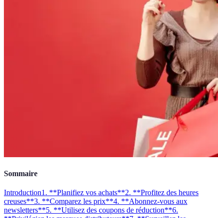
Sommaire
Introduction
1. **Planifiez vos achats**
2. **Profitez des heures
creuses**
3. **Comparez les prix**
4. **Abonnez-vous aux
newsletters**
5. **Utilisez des coupons de réduction**
6.