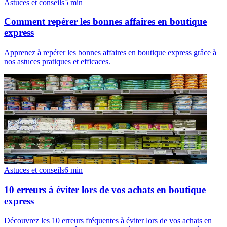
Astuces et conseils
5
min
Comment repérer les bonnes affaires en boutique
express
Apprenez à repérer les bonnes affaires en boutique express grâce à
nos astuces pratiques et efficaces.
Astuces et conseils
6
min
10 erreurs à éviter lors de vos achats en boutique
express
Découvrez les 10 erreurs fréquentes à éviter lors de vos achats en