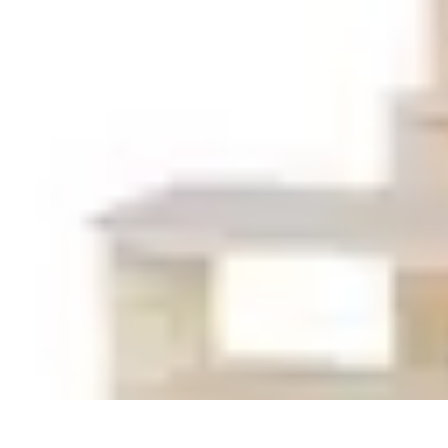
Deal Boutique Express
Astuces et conseils
Astuces et Conseils
Info & conseils
Conseils d'achat
Deal Boutique Express