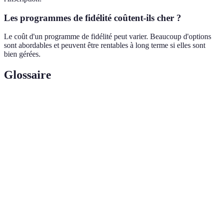
Les programmes de fidélité coûtent-ils cher ?
Le coût d'un programme de fidélité peut varier. Beaucoup d'options
sont abordables et peuvent être rentables à long terme si elles sont
bien gérées.
Glossaire
Terme
Définition
Stratégies permettant de maintenir une clientèle
Fidélisation
sur le long terme
Programme de
Système d'incitation à la rétention client basé
fidélité
sur des récompenses
Engagement
Degré d'interaction et de connexion d'un client
client
avec une marque