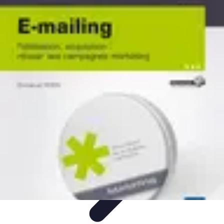
Deal Boutique Express
Astuces et conseils
Astuces et Conseils
Info & conseils
Conseils
d'achat
Offres et Promotions
Deal Boutique Express