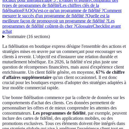
sociaux pour interagir
Étape 5 : Évaluer et ajuster
Comparatif des
types de programmes de fidélité
Les chiffres clés de la
fidélisation
FAQ
Qu'est-ce qu'un programme de fidélité ?
Comment
mesurer le succès d'un programme de fidélité ?
Quelle est la
meilleure façon de promouvoir un programme de fidélité ?
Les
programmes de fidélité coûtent-ils cher ?
Glossaire
Checklist avant
achat
Sommaire
(
16
sections
)
La fidélisation en boutique express désigne l'ensemble des actions et
stratégies mises en œuvre par un commerçant pour encourager ses
clients à revenir. L'objectif est d'instaurer une relation durable et
mutuellement bénéfique. En 2026, la fidélité n'est plus juste une
question de récompenses financières, mais aussi d'expérience client
enrichissante. Un client fidèle génère, en moyenne,
67% de chiffre
d'affaires supplémentaire
qu'un client occasionnel. Il est donc
crucial pour les boutiques express d'adopter des stratégies adaptées à
leur modèle commercial rapide.
Une bonne fidélisation commence par la collecte de données sur les
comportements d'achat des clients. Ces données permettent de
personnaliser les offres et de mieux comprendre les attentes des
consommateurs.
Les programmes de fidélité
, par exemple, peuvent
inclure des cartes de fidélité, des applications mobiles, ou des
promotions exclusives. Tous ces éléments doivent être intégrés dans
une stratégie globale qui vise à améliorer l'expérience client tout en