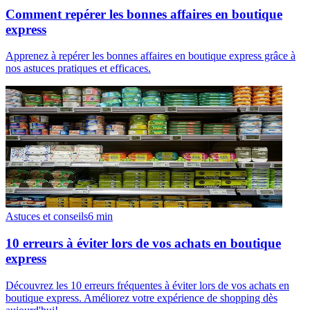
Comment repérer les bonnes affaires en boutique
express
Apprenez à repérer les bonnes affaires en boutique express grâce à
nos astuces pratiques et efficaces.
Astuces et conseils
6
min
10 erreurs à éviter lors de vos achats en boutique
express
Découvrez les 10 erreurs fréquentes à éviter lors de vos achats en
boutique express. Améliorez votre expérience de shopping dès