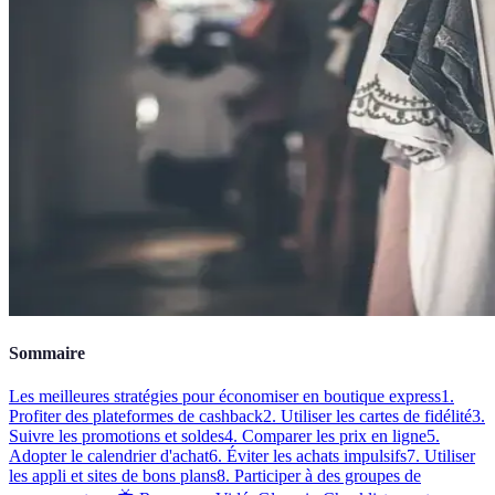
Sommaire
Les meilleures stratégies pour économiser en boutique express
1.
Profiter des plateformes de cashback
2. Utiliser les cartes de fidélité
3.
Suivre les promotions et soldes
4. Comparer les prix en ligne
5.
Adopter le calendrier d'achat
6. Éviter les achats impulsifs
7. Utiliser
les appli et sites de bons plans
8. Participer à des groupes de