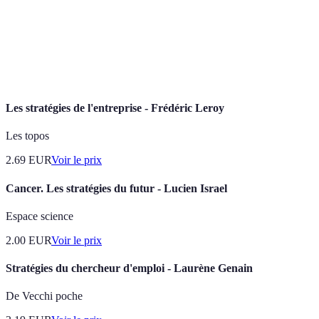
Carte de
Outil permettant d'accumuler des points pour
fidélité
obtenir des réductions.
Achats
Achats effectués sans réflexion préalable, souvent
impulsifs
non nécessaires.
Les stratégies de l'entreprise - Frédéric Leroy
Les topos
2.69
EUR
Voir le prix
Cancer. Les stratégies du futur - Lucien Israel
Espace science
2.00
EUR
Voir le prix
Stratégies du chercheur d'emploi - Laurène Genain
De Vecchi poche