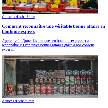
Conseils d'achat
6
min
Comment reconnaître une véritable bonne affaire en
boutique express
Apprenez à déjouer les arnaques en boutique express et à
reconnaître les véritables bonnes affaires grâce à nos conseils
experts.
Astuces d'achat
6
min