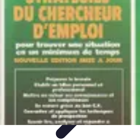
Deal Boutique Express
Astuces et conseils
Astuces et Conseils
Info & conseils
Conseils
d'achat
Offres et Promotions
Deal Boutique Express