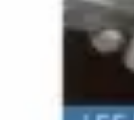
Deal Boutique Express
Astuces et conseils
Astuces et Conseils
Info & conseils
Conseils d'achat
Deal Boutique Express