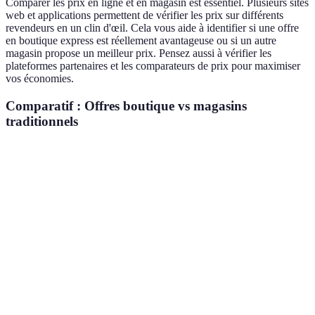
Comparer les prix en ligne et en magasin est essentiel. Plusieurs sites
web et applications permettent de vérifier les prix sur différents
revendeurs en un clin d'œil. Cela vous aide à identifier si une offre
en boutique express est réellement avantageuse ou si un autre
magasin propose un meilleur prix. Pensez aussi à vérifier les
plateformes partenaires et les comparateurs de prix pour maximiser
vos économies.
Comparatif : Offres boutique vs magasins
traditionnels
Critère
Boutique Express
Magasins Traditionnels
V
B
Prix
Souvent plus bas
Varie selon les marques
E
Variété de
M
Plus limitée
Généralement plus large
produits
T
B
Accessibilité
Souvent plus près
Moins d'emplacements
E