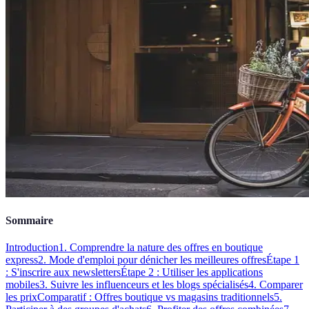
Sommaire
Introduction
1. Comprendre la nature des offres en boutique
express
2. Mode d'emploi pour dénicher les meilleures offres
Étape 1
: S'inscrire aux newsletters
Étape 2 : Utiliser les applications
mobiles
3. Suivre les influenceurs et les blogs spécialisés
4. Comparer
les prix
Comparatif : Offres boutique vs magasins traditionnels
5.