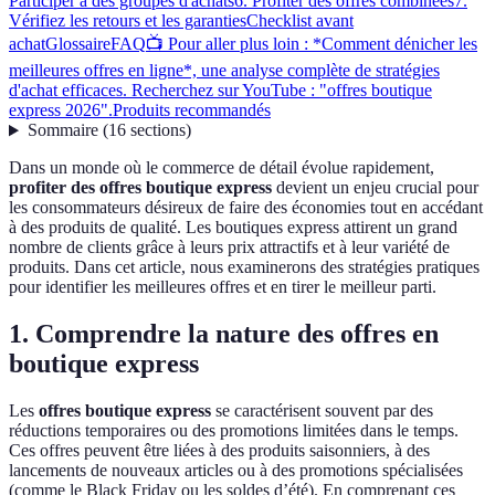
Participer à des groupes d'achats
6. Profiter des offres combinées
7.
Vérifiez les retours et les garanties
Checklist avant
achat
Glossaire
FAQ
📺 Pour aller plus loin : *Comment dénicher les
meilleures offres en ligne*, une analyse complète de stratégies
d'achat efficaces. Recherchez sur YouTube : "offres boutique
express 2026".
Produits recommandés
Sommaire
(
16
sections
)
Dans un monde où le commerce de détail évolue rapidement,
profiter des offres boutique express
devient un enjeu crucial pour
les consommateurs désireux de faire des économies tout en accédant
à des produits de qualité. Les boutiques express attirent un grand
nombre de clients grâce à leurs prix attractifs et à leur variété de
produits. Dans cet article, nous examinerons des stratégies pratiques
pour identifier les meilleures offres et en tirer le meilleur parti.
1. Comprendre la nature des offres en
boutique express
Les
offres boutique express
se caractérisent souvent par des
réductions temporaires ou des promotions limitées dans le temps.
Ces offres peuvent être liées à des produits saisonniers, à des
lancements de nouveaux articles ou à des promotions spécialisées
(comme le Black Friday ou les soldes d’été). En comprenant ces