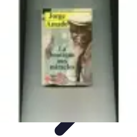
Deal Boutique Express
Astuces et conseils
Astuces et Conseils
Info & conseils
Conseils
d'achat
Offres et Promotions
Deal Boutique Express