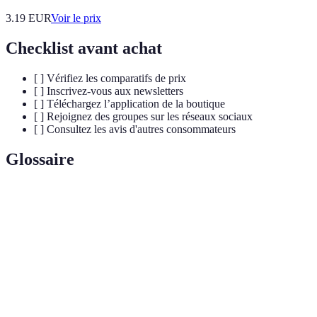
3.19
EUR
Voir le prix
Checklist avant achat
[ ] Vérifiez les comparatifs de prix
[ ] Inscrivez-vous aux newsletters
[ ] Téléchargez l’application de la boutique
[ ] Rejoignez des groupes sur les réseaux sociaux
[ ] Consultez les avis d'autres consommateurs
Glossaire
Terme
Définition
Offres
Promotions temporaires proposées par des
boutique
boutiques pour attirer les clients.
express
Comparateur
Outil en ligne permettant de comparer les prix
de prix
d'un même produit sur différents sites.