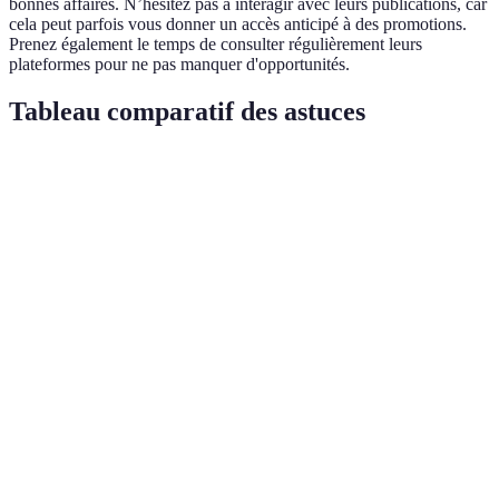
bonnes affaires. N’hésitez pas à interagir avec leurs publications, car
cela peut parfois vous donner un accès anticipé à des promotions.
Prenez également le temps de consulter régulièrement leurs
plateformes pour ne pas manquer d'opportunités.
Tableau comparatif des astuces
Astuce
Avantages
Inconvénients
Verdict
Connaître les
Économies
Moins de
heures de
sur les
🍀 Privilégié
choix
pointe
tarifs
S'inscrire
Offres
Surcharge
aux
👍 Très utile
exclusives
d'emails
newsletters
Comparer les
Meilleures
Prend du
🕒
prix
offres
temps
Recommandé