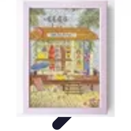
Deal Boutique Express
Astuces et conseils
Astuces et Conseils
Info & conseils
Conseils
d'achat
Offres et Promotions
Deal Boutique Express