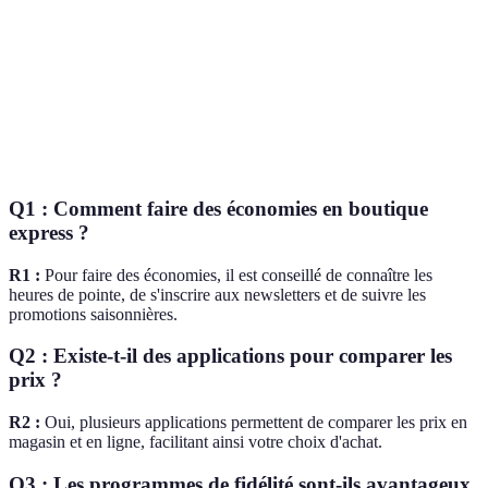
Profiter des
Achats
🎉 A ne pas
promotions
Prix réduits
impulsifs
manquer
saisonnières
Suivre les
Promotions
réseaux
Risque de rush
🔥 Essentiel
flash
sociaux
Q1 : Comment faire des économies en boutique
express ?
R1 :
Pour faire des économies, il est conseillé de connaître les
heures de pointe, de s'inscrire aux newsletters et de suivre les
promotions saisonnières.
Q2 : Existe-t-il des applications pour comparer les
prix ?
R2 :
Oui, plusieurs applications permettent de comparer les prix en
magasin et en ligne, facilitant ainsi votre choix d'achat.
Q3 : Les programmes de fidélité sont-ils avantageux