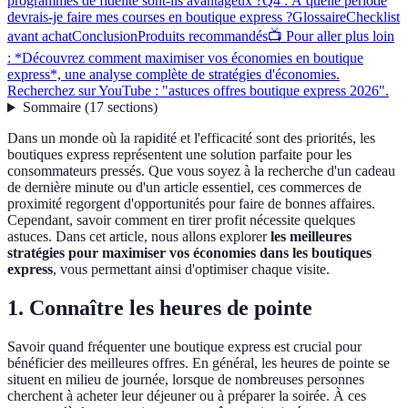
programmes de fidélité sont-ils avantageux ?
Q4 : À quelle période
devrais-je faire mes courses en boutique express ?
Glossaire
Checklist
avant achat
Conclusion
Produits recommandés
📺 Pour aller plus loin
: *Découvrez comment maximiser vos économies en boutique
express*, une analyse complète de stratégies d'économies.
Recherchez sur YouTube : "astuces offres boutique express 2026".
Sommaire
(
17
sections
)
Dans un monde où la rapidité et l'efficacité sont des priorités, les
boutiques express représentent une solution parfaite pour les
consommateurs pressés. Que vous soyez à la recherche d'un cadeau
de dernière minute ou d'un article essentiel, ces commerces de
proximité regorgent d'opportunités pour faire de bonnes affaires.
Cependant, savoir comment en tirer profit nécessite quelques
astuces. Dans cet article, nous allons explorer
les meilleures
stratégies pour maximiser vos économies dans les boutiques
express
, vous permettant ainsi d'optimiser chaque visite.
1. Connaître les heures de pointe
Savoir quand fréquenter une boutique express est crucial pour
bénéficier des meilleures offres. En général, les heures de pointe se
situent en milieu de journée, lorsque de nombreuses personnes
cherchent à acheter leur déjeuner ou à préparer la soirée. À ces