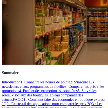
Sommaire
Introduction
1. Connaître les heures de pointe
2. S'inscrire aux
newsletters et aux programmes de fidélité
3. Comparer les prix et les
promotions
4. Profiter des promotions saisonnières
5. Suivre les
réseaux sociaux des boutiques
Tableau comparatif des
astuces
FAQ
Q1 : Comment faire des économies en boutique express
?
Q2 : Existe-t-il des applications pour comparer les prix ?
Q3 : Les